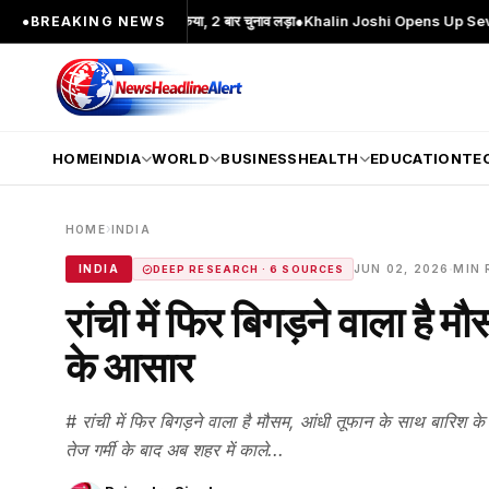
ेहरा; 2 बार MA किया, 2 बार चुनाव लड़ा
●
Khalin Joshi Opens Up Seven-Shot Lead A
●
BREAKING NEWS
HOME
INDIA
WORLD
BUSINESS
HEALTH
EDUCATION
TE
›
HOME
INDIA
·
INDIA
JUN 02, 2026
MIN 
DEEP RESEARCH · 6 SOURCES
रांची में फिर बिगड़ने वाला है
के आसार
# रांची में फिर बिगड़ने वाला है मौसम, आंधी तूफान के साथ बारिश क
तेज गर्मी के बाद अब शहर में काले...