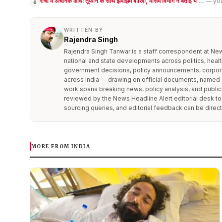
रांची में अचानक आंधी तूफान के साथ झमाझम बारिश, मौसम विभाग ने बताई ये ...
— yo
6
WRITTEN BY
Rajendra Singh
Rajendra Singh Tanwar is a staff correspondent at News
national and state developments across politics, healt
government decisions, policy announcements, corporat
across India — drawing on official documents, named 
work spans breaking news, policy analysis, and public in
reviewed by the News Headline Alert editorial desk to
sourcing queries, and editorial feedback can be dire
MORE FROM INDIA