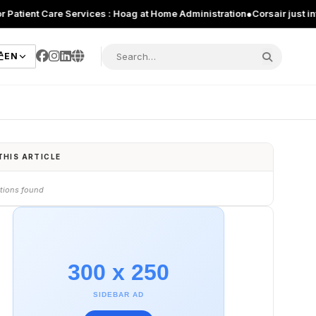
 Services : Hoag at Home Administration
●
Corsair just introduced new g
EN
THIS ARTICLE
tions found
300 x 250
SIDEBAR AD