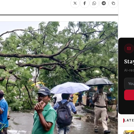
Sta
AI-re
LATE