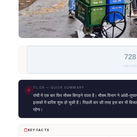
728
HEADE
TL;DR — QUICK SUMMARY
रांची में एक बार फिर मौसम बिगड़ने वाला है। मौसम विभाग ने आंधी-तू
इलाकों में बारिश शुरू हो चुकी है। पिछली बार की तरह इस बार भी बिजली
रहेगा।
KEY FACTS