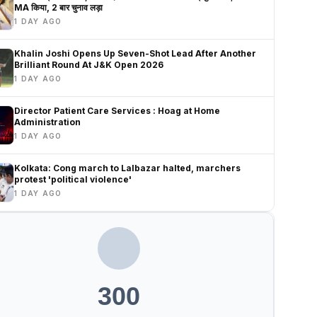
MA किया, 2 बार चुनाव लड़ा
1 DAY AGO
Khalin Joshi Opens Up Seven-Shot Lead After Another
Brilliant Round At J&K Open 2026
1 DAY AGO
Director Patient Care Services : Hoag at Home
Administration
1 DAY AGO
Kolkata: Cong march to Lalbazar halted, marchers
protest 'political violence'
1 DAY AGO
300