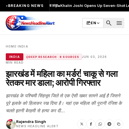
 MA किया, 2 बार चुनाव लड़ा
●
Khalin Joshi Opens Up Seven-Shot Lead After Ano
●
BREAKING NEWS
search
menu
EN
›
HOME
INDIA
·
INDIA
JUN 03, 2026
DEEP RESEARCH · 6 SOURCES
MIN READ
झारखंड में महिला का मर्डर! चाकू से गला
रेतकर मार डाला; आरोपी गिरफ्तार
झारखंड के पश्चिमी सिंहभूम जिले से एक ऐसी खबर सामने आई है जिसने
पूरे इलाके को हिलाकर रख दिया है। यहां एक महिला की पुरानी रंजिश के
चलते इतनी बेरहमी से हत्या कर दी...
Rajendra Singh
NEWS HEADLINE ALERT