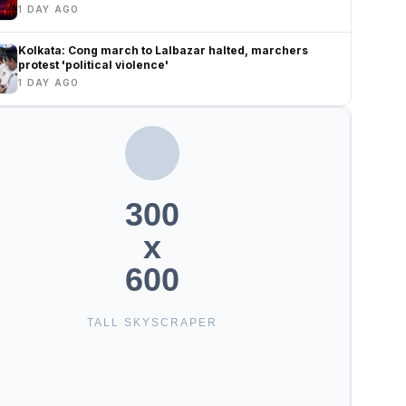
1 DAY AGO
Kolkata: Cong march to Lalbazar halted, marchers
protest 'political violence'
1 DAY AGO
300
x
600
TALL SKYSCRAPER