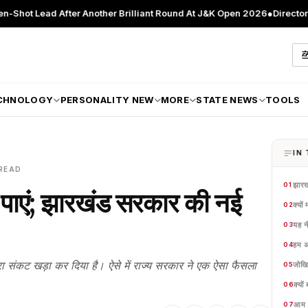
After Another Brilliant Round At J&K Open 2026
●
Director Patient Car
CHNOLOGY
PERSONALITY NEW
MORE
STATE NEWS
TOOLS
IN 
READ
झारख
01
ाम पाएं; झारखंड सरकार की नई
क्यों
02
यह न
03
हम अब
04
रा संकट खड़ा कर दिया है। ऐसे में राज्य सरकार ने एक ऐसा फैसला
जोखि
05
क्यो
06
आम ल
07