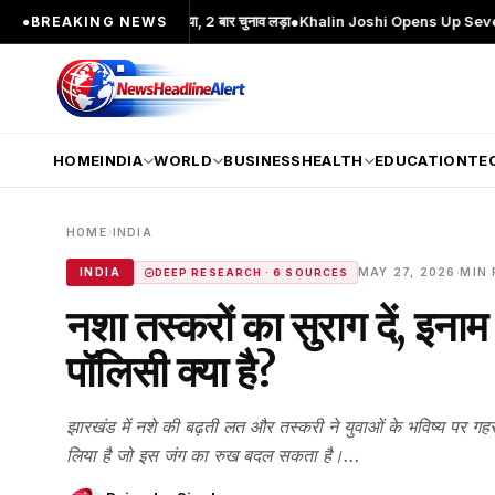
 चेहरा; 2 बार MA किया, 2 बार चुनाव लड़ा
●
Khalin Joshi Opens Up Seven-Shot Lead 
●
BREAKING NEWS
HOME
INDIA
WORLD
BUSINESS
HEALTH
EDUCATION
TE
›
HOME
INDIA
·
INDIA
MAY 27, 2026
MIN 
DEEP RESEARCH · 6 SOURCES
नशा तस्करों का सुराग दें, इन
पॉलिसी क्या है?
झारखंड में नशे की बढ़ती लत और तस्करी ने युवाओं के भविष्य पर गह
लिया है जो इस जंग का रुख बदल सकता है।...