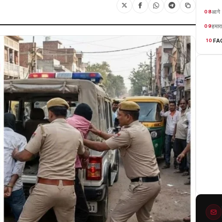
आगे 
08
हमारा
09
FA
10