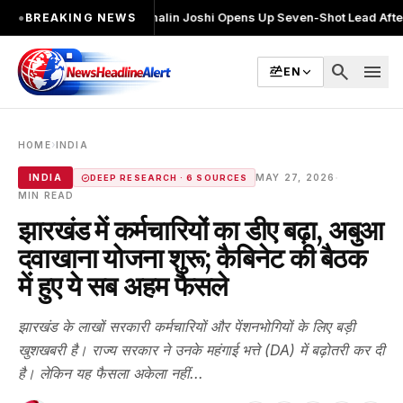
र चुनाव लड़ा
●
Khalin Joshi Opens Up Seven-Shot Lead After Another Bril
●
BREAKING NEWS
search
menu
EN
›
HOME
INDIA
·
INDIA
MAY 27, 2026
DEEP RESEARCH · 6 SOURCES
MIN READ
झारखंड में कर्मचारियों का डीए बढ़ा, अबुआ
दवाखाना योजना शुरू; कैबिनेट की बैठक
में हुए ये सब अहम फैसले
झारखंड के लाखों सरकारी कर्मचारियों और पेंशनभोगियों के लिए बड़ी
खुशखबरी है। राज्य सरकार ने उनके महंगाई भत्ते (DA) में बढ़ोतरी कर दी
है। लेकिन यह फैसला अकेला नहीं...