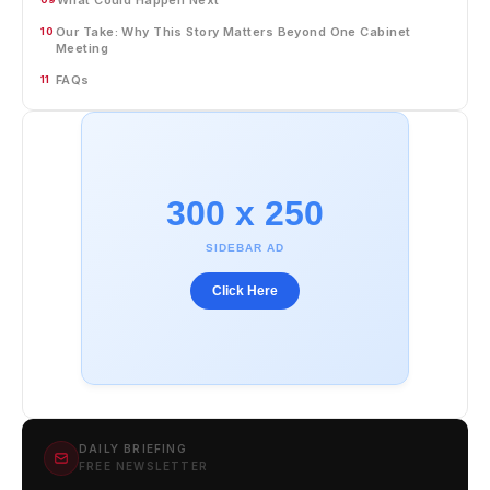
Our Take: Why This Story Matters Beyond One Cabinet
10
Meeting
FAQs
11
300 x 250
SIDEBAR AD
Click Here
DAILY BRIEFING
FREE NEWSLETTER