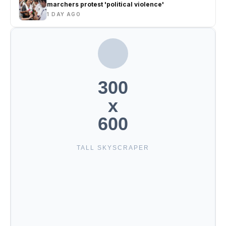
marchers protest 'political violence'
1 DAY AGO
300
x
600
TALL SKYSCRAPER