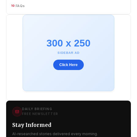
FAQs
10
300 x 250
SIDEBAR AD
Click Here
DAILY BRIEFING
FREE NEWSLETTER
Stay Informed
AI-researched stories delivered every morning.